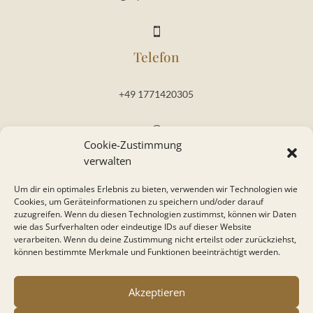

Telefon
+49 1771420305
}
Cookie-Zustimmung
Öffnungszeiten
verwalten
Um dir ein optimales Erlebnis zu bieten, verwenden wir Technologien wie
Dienstag – Freitag: 10:00 – 18:00 Uhr
Cookies, um Geräteinformationen zu speichern und/oder darauf
Samstag: 09:00 – 17:00 Uhr
zuzugreifen. Wenn du diesen Technologien zustimmst, können wir Daten
wie das Surfverhalten oder eindeutige IDs auf dieser Website
verarbeiten. Wenn du deine Zustimmung nicht erteilst oder zurückziehst,
können bestimmte Merkmale und Funktionen beeinträchtigt werden.
IMPRESSUM
|
DATENSCHUTZ
|
COOKIES
Akzeptieren